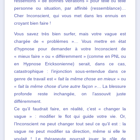
ressentons « de bonnes vibrations » pour telle ou telle
personne ou situation, par affinité (ressemblance)…
Cher Inconscient, qui vous met dans les ennuis en
croyant bien faire !
Vous savez très bien surfer, mais votre vague est
chargée de « problèmes »… Vous mettre en état
d’hypnose pour demander à votre Inconscient de
« mieux faire » ou « différemment » (comme en PNL ou
en Hypnose Ericksonienne) serait, dans ce cas,
catastrophique : l’injonction sous-entendue dans ce
genre de travail est «
fait la même chose
en mieux
» ou
« fait la même chose d’une autre façon »
… La blessure
profonde reste inchangée, on l’assouvit juste
différemment.
Ce qu’il faudrait faire, en réalité, c’est « changer la
vague » : modifier le flot qui guide votre vie. Or,
l’Inconscient ne peut changer tout seul ce qu’il est : la
vague ne peut modifier sa direction, même si elle le
voulait ! Le thérapeute pourrait jouer le rôle de