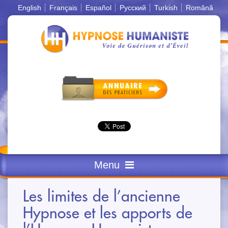
English
Français
Español
Русский
Turkish
Română
Menu
EN QUELQUES MOTS
Les limites de l’ancienne
Hypnose et les apports de
DÉFINITIONS