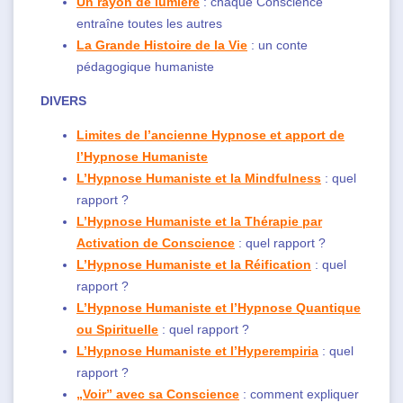
Un rayon de lumière
: chaque Conscience
entraîne toutes les autres
La Grande Histoire de la Vie
: un conte
pédagogique humaniste
DIVERS
Limites de l’ancienne Hypnose et apport de
l’Hypnose Humaniste
L’Hypnose Humaniste et la Mindfulness
: quel
rapport ?
L’Hypnose Humaniste et la Thérapie par
Activation de Conscience
: quel rapport ?
L’Hypnose Humaniste et la Réification
: quel
rapport ?
L’Hypnose Humaniste et l’Hypnose Quantique
ou Spirituelle
: quel rapport ?
L’Hypnose Humaniste et l’Hyperempiria
: quel
rapport ?
„Voir” avec sa Conscience
: comment expliquer