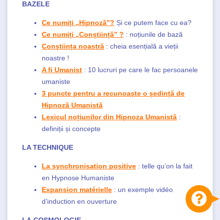
BAZELE
Ce numiți „Hipnoză”?
Și ce putem face cu ea?
Ce numiți „Conștiință” ?
: noțiunile de bază
Conștiința noastră
: cheia esențială a vieții
noastre !
A fi Umanist
: 10 lucruri pe care le fac persoanele
umaniste
3 puncte pentru a recunoaște o ședință de
Hipnoză Umanistă
Lexicul noțiunilor din Hipnoza Umanistă
:
definiții și concepte
LA TECHNIQUE
La synchronisation positive
: telle qu’on la fait
en Hypnose Humaniste
Expansion matérielle
: un exemple vidéo
d’induction en ouverture