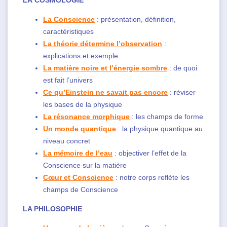
LA COSMOLOGIE
La Conscience
: présentation, définition,
caractéristiques
La théorie détermine l’observation
:
explications et exemple
La matière noire et l’énergie sombre
: de quoi
est fait l’univers
Ce qu’Einstein ne savait pas encore
: réviser
les bases de la physique
La résonance morphique
: les champs de forme
Un monde quantique
: la physique quantique au
niveau concret
La mémoire de l’eau
: objectiver l’effet de la
Conscience sur la matière
Cœur et Conscience
: notre corps reflète les
champs de Conscience
LA PHILOSOPHIE